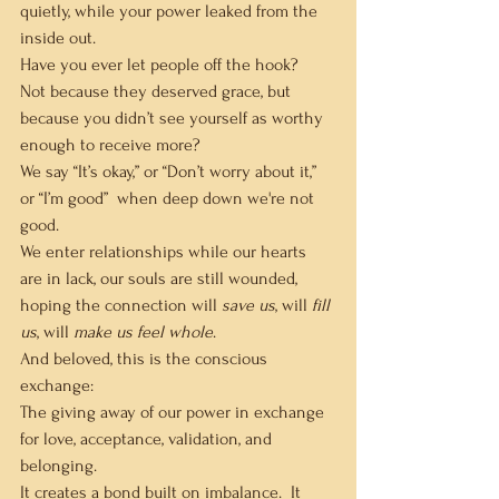
quietly, while your power leaked from the 
inside out.
Have you ever let people off the hook?  
Not because they deserved grace, but 
because you didn’t see yourself as worthy 
enough to receive more?
We say “It’s okay,” or “Don’t worry about it,” 
or “I’m good”  when deep down we're not 
good.
We enter relationships while our hearts 
are in lack, our souls are still wounded, 
hoping the connection will 
save us
, will 
fill 
us
, will 
make us feel whole
.
And beloved, this is the conscious 
exchange:
The giving away of our power in exchange 
for love, acceptance, validation, and 
belonging.
It creates a bond built on 
imbalance.  It 