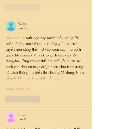
Like
Reply
Guest
Jun 24
thap cam tv
 mới dạo này mình thấy có người 
nhắc tới khi nói về các nền tảng giải trí trực 
tuyến nên cũng thử mở vào xem cách họ bố trí 
giao diện ra sao. Mình không đi sâu vào nội 
dung hay từng trò cụ thể, mà chủ yếu quan sát 
cách các chuyên mục được phân chia trên trang 
và cách thông tin hiển thị cho người dùng. Nhìn 
tổng thể thì các khu như thể thao,…
Show More
Like
Reply
Guest
Jun 22