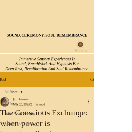
SOUND, CEREMONY, SOUL REMEMBRANCE
SOUND, CEREMONY, SOUL REMEMBRANCE
Immersive Sensory Experiences In
Immersive Sensory Experiences In
Sound, BreathWork And Hypnosis For
Sound, BreathWork And Hypnosis For
Deep Rest, Recalibration And Soul Remembrance.
Deep Rest, Recalibration And Soul Remembrance.
Post
All Posts
Jill Flowers
All Posts
Mar 26, 2025
2 min read
The Conscious Exchange:
Dear Black Woman
when power is
Sacred and Healing