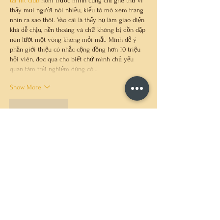
tải hit club
 hôm trước mình cũng chỉ ghé thử vì 
thấy mọi người nói nhiều, kiểu tò mò xem trang 
nhìn ra sao thôi. Vào cái là thấy họ làm giao diện 
khá dễ chịu, nền thoáng và chữ không bị dồn dập 
nên lướt một vòng không mỏi mắt. Mình để ý 
phần giới thiệu có nhắc cộng đồng hơn 10 triệu 
hội viên, đọc qua cho biết chứ mình chủ yếu 
quan tâm trải nghiệm dùng có…
Show More
Like
Reply
Guest
Jun 18
luong son tv
 mình thấy bạn bè nhắc hoài nên 
tiện tay bấm vào coi thử thôi, kiểu xem giao 
diện có dễ nhìn không chứ mình cũng không 
ngồi “cày” gì. Vào cái là thấy trang thiết kế khá 
thoáng, chữ không bị dồn dập nên đỡ ngợp. 
Mình để ý mấy mục được chia theo nhóm rõ 
ràng, nhìn lướt là biết đang ở phần nào, không 