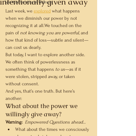
intentionally given away
Spiritual Emotional Wellness
Last week, we 
explored
 what happens 
when we diminish our power by not 
recognizing it at all.We touched on the 
pain of 
not knowing you are powerful
, and 
how that kind of loss—subtle and silent—
can cost us dearly.
But today, I want to explore another side.
We often think of powerlessness as 
something that happens 
to us
—as if it 
were stolen, stripped away, or taken 
without consent.
And yes, that’s one truth. But here’s 
another:
What about the power we 
willingly give away?
Warning:
Empowered Questions ahead...
What about the times we consciously 