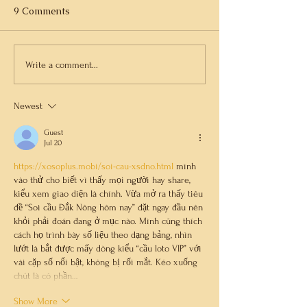
9 Comments
Are You Power Full?
The Hidden Cos
Write a comment...
Dismissing Your
Newest
Guest
Jul 20
https://xosoplus.mobi/soi-cau-xsdno.html
 mình 
vào thử cho biết vì thấy mọi người hay share, 
kiểu xem giao diện là chính. Vừa mở ra thấy tiêu 
đề “Soi cầu Đắk Nông hôm nay” đặt ngay đầu nên 
khỏi phải đoán đang ở mục nào. Mình cũng thích 
cách họ trình bày số liệu theo dạng bảng, nhìn 
lướt là bắt được mấy dòng kiểu “cầu loto VIP” với 
vài cặp số nổi bật, không bị rối mắt. Kéo xuống 
chút là có phần…
Show More